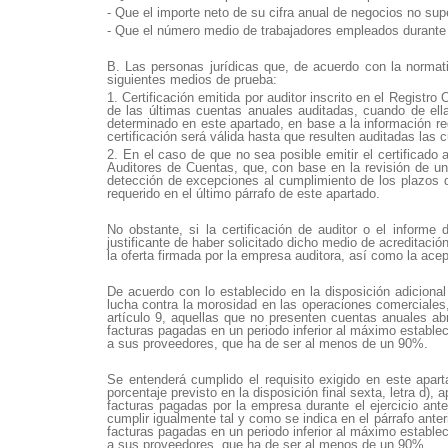
- Que el importe neto de su cifra anual de negocios no sup
- Que el número medio de trabajadores empleados durante e
B. Las personas jurídicas que, de acuerdo con la normati
siguientes medios de prueba:
1. Certificación emitida por auditor inscrito en el Regist
de las últimas cuentas anuales auditadas, cuando de ell
determinado en este apartado, en base a la información req
certificación será válida hasta que resulten auditadas las c
2. En el caso de que no sea posible emitir el certificado 
Auditores de Cuentas, que, con base en la revisión de un
detección de excepciones al cumplimiento de los plazos d
requerido en el último párrafo de este apartado.
No obstante, si la certificación de auditor o el inform
justificante de haber solicitado dicho medio de acreditaci
la oferta firmada por la empresa auditora, así como la ace
De acuerdo con lo establecido en la disposición adicional
lucha contra la morosidad en las operaciones comerciales,
artículo 9, aquellas que no presenten cuentas anuales a
facturas pagadas en un periodo inferior al máximo estable
a sus proveedores, que ha de ser al menos de un 90%.
Se entenderá cumplido el requisito exigido en este apar
porcentaje previsto en la disposición final sexta, letra d
facturas pagadas por la empresa durante el ejercicio ant
cumplir igualmente tal y como se indica en el párrafo ant
facturas pagadas en un periodo inferior al máximo estable
a sus proveedores, que ha de ser al menos de un 90%.