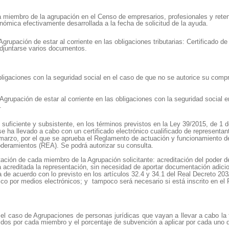
a miembro de la agrupación en el Censo de empresarios, profesionales y rete
conómica efectivamente desarrollada a la fecha de solicitud de la ayuda.
rupación de estar al corriente en las obligaciones tributarias: Certificado de 
juntarse varios documentos.
s obligaciones con la seguridad social en el caso de que no se autorice su com
grupación de estar al corriente en las obligaciones con la seguridad social 
.
e suficiente y subsistente, en los términos previstos en la Ley 39/2015, de 1 
e ha llevado a cabo con un certificado electrónico cualificado de representan
 marzo, por el que se aprueba el Reglamento de actuación y funcionamiento d
poderamientos (REA). Se podrá autorizar su consulta.
tación de cada miembro de la Agrupación solicitante: a
creditación del poder d
 acreditada la representación, sin necesidad de aportar documentación adicion
ca de acuerdo con lo previsto en los artículos 32.4 y 34.1 del Real Decreto 20
ico por medios electrónicos; y tampoco será necesario si está inscrito en e
l caso de Agrupaciones de personas jurídicas que vayan a llevar a cabo la 
os por cada miembro y el porcentaje de subvención a aplicar por cada uno d