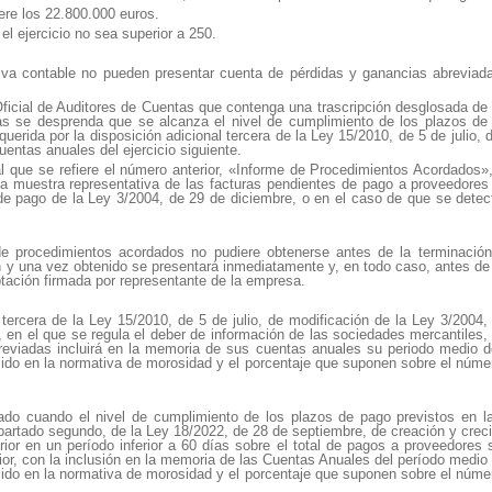
ere los 22.800.000 euros.
l ejercicio no sea superior a 250.
va contable no pueden presentar cuenta de pérdidas y ganancias abreviada,
ro Oficial de Auditores de Cuentas que contenga una trascripción desglosada d
as se desprenda que se alcanza el nivel de cumplimiento de los plazos de
uerida por la disposición adicional tercera de la Ley 15/2010, de 5 de julio,
uentas anuales del ejercicio siguiente.
al que se refiere el número anterior, «Informe de Procedimientos Acordados», 
a muestra representativa de las facturas pendientes de pago a proveedores 
e pago de la Ley 3/2004, de 29 de diciembre, o en el caso de que se detec
e de procedimientos acordados no pudiere obtenerse antes de la terminación
ón y una vez obtenido se presentará inmediatamente y, en todo caso, antes de 
ptación firmada por representante de la empresa.
 tercera de la Ley 15/2010, de 5 de julio, de modificación de la Ley 3/200
 en el que se regula el deber de información de las sociedades mercantiles
breviadas incluirá en la memoria de sus cuentas anuales su periodo medio
cido en la normativa de morosidad y el porcentaje que suponen sobre el número
tado cuando el nivel de cumplimiento de los plazos de pago previstos en la
), apartado segundo, de la Ley 18/2022, de 28 de septiembre, de creación y cr
erior en un período inferior a 60 días sobre el total de pagos a proveedor
erior, con la inclusión en la memoria de las Cuentas Anuales del período med
cido en la normativa de morosidad y el porcentaje que suponen sobre el número