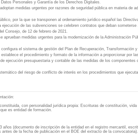
 Datos Personales y Garantía de los Derechos Digitales.
 adoptan medidas urgentes por razones de seguridad pública en materia de admi
úblico, por la que se transponen al ordenamiento jurídico español las Direct
a ejecución de las subvenciones se celebren contratos que deban someterse a
el Consejo, de 12 de febrero de 2021.
se aprueban medidas urgentes para la modernización de la Administración Púb
configura el sistema de gestión del Plan de Recuperación, Transformación y 
establece el procedimiento y formato de la información a proporcionar por la
y de ejecución presupuestaria y contable de las medidas de los componentes 
stemático del riesgo de conflicto de interés en los procedimientos que ejecu
ntación:
constituida, con personalidad jurídica propia: Escrituras de constitución, v
 que es entidad de formación.
 años (documento de inscripción de la entidad en el registro mercantil, escr
 antes de la fecha de publicación en el BOE del extracto de la convocatoria).