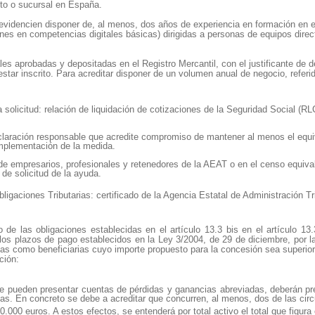
nto o sucursal en España.
videncien disponer de, al menos, dos años de experiencia en formación en el
nes en competencias digitales básicas) dirigidas a personas de equipos direct
 aprobadas y depositadas en el Registro Mercantil, con el justificante de dep
 estar inscrito. Para acreditar disponer de un volumen anual de negocio, referid
.
olicitud: relación de liquidación de cotizaciones de la Seguridad Social (RLC
laración responsable que acredite compromiso de mantener al menos el equiv
 implementación de la medida.
 de empresarios, profesionales y retenedores de la AEAT o en el censo equivale
de solicitud de la ayuda.
Obligaciones Tributarias: c
ertificado de la Agencia Estatal de Administración Tr
to de las obligaciones establecidas en el artículo 13.3 bis en el artículo 
 los plazos de pago establecidos en la Ley 3/2004, de 29 de diciembre, por 
as como beneficiarias cuyo importe propuesto para la concesión sea superior
ción:
le pueden presentar cuentas de pérdidas y ganancias abreviadas, deberán pr
s. En concreto se debe a acreditar que concurren, al menos, dos de las circ
00.000 euros. A estos efectos, se entenderá por total activo el total que figur