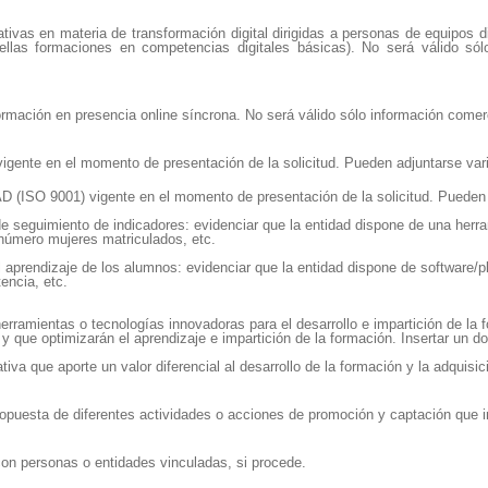
ivas en materia de transformación digital dirigidas a personas de equipos di
ellas formaciones en competencias digitales básicas). No será válido s
formación en presencia online síncrona. No será válido sólo información come
e en el momento de presentación de la solicitud. Pueden adjuntarse var
O 9001) vigente en el momento de presentación de la solicitud
.
Pueden 
e seguimiento de indicadores: evidenciar que la entidad dispone de una her
número mujeres matriculados, etc.
aprendizaje de los alumnos: evidenciar que la entidad dispone de software/pl
encia, etc.
rramientas o tecnologías innovadoras para el desarrollo e impartición de la
y que optimizarán el aprendizaje e impartición de la formación. Insertar un
 que aporte un valor diferencial al desarrollo de la formación y la adquisici
puesta de diferentes actividades o acciones de promoción y captación que im
 con personas o entidades vinculadas, si procede.