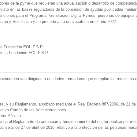
adores de la pyme que requieran una actualización o desarrollo de competenci
revisto en las bases reguladoras de la concesión de ayudas publicadas mediant
enciones para el Programa "Generación Digital Pymes: personas de equipos d
ión y Resiliencia y se procede a su convocatoria en el año 2022.
 la Fundación EOI, F.S.P.
e la Fundación EOI, F.S.P.
vocatoria van dirigidas a entidades formadoras que cumplan los requisitos q
s, y su Reglamento, aprobado mediante el Real Decreto 887/2006, de 21 de j
rativo Común de las Administraciones .
ctor Público.
ueba el Reglamento de actuación y funcionamiento del sector público por med
sejo, de 27 de abril de 2016, relativo a la protección de las personas físic